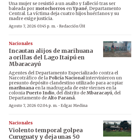
Una mujer se resistió a un asalto y falleció tras ser
baleada por
motochorros
en
Ypané
, Departamento
Central. La víctima deja cuatro hijos huérfanos y su
madre exige justicia.
·
Agosto 7, 2026 03:45 p. m.
Redacción ÚH
Nacionales
Incautan alijos de marihuana
a orillas del Lago Itaipú en
Mbaracayú
Agentes del Departamento Especializado contra el
Narcotráfico de la
Policía Nacional
intervinieron un
presunto depósito clandestino utilizado para acopiar
marihuana
en la madrugada de este viernes en la
colonia
Puerto Indio
, del distrito de
Mbaracayú
, del
Departamento de
Alto Paraná
.
·
Agosto 7, 2026 02:04 p. m.
Edgar Medina
Nacionales
Violento temporal golpea
Curuguaty y deja unas 50