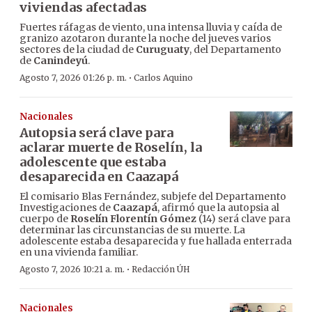
viviendas afectadas
Fuertes ráfagas de viento, una intensa lluvia y caída de
granizo azotaron durante la noche del jueves varios
sectores de la ciudad de
Curuguaty
, del Departamento
de
Canindeyú
.
·
Agosto 7, 2026 01:26 p. m.
Carlos Aquino
Nacionales
Autopsia será clave para
aclarar muerte de Roselín, la
adolescente que estaba
desaparecida en Caazapá
El comisario Blas Fernández, subjefe del Departamento
Investigaciones de
Caazapá
, afirmó que la autopsia al
cuerpo de
Roselín Florentín Gómez
(14) será clave para
determinar las circunstancias de su muerte. La
adolescente estaba desaparecida y fue hallada enterrada
en una vivienda familiar.
·
Agosto 7, 2026 10:21 a. m.
Redacción ÚH
Nacionales