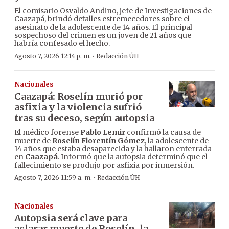
El comisario Osvaldo Andino, jefe de Investigaciones de
Caazapá, brindó detalles estremecedores sobre el
asesinato de la adolescente de 14 años. El principal
sospechoso del crimen es un joven de 21 años que
habría confesado el hecho.
·
Agosto 7, 2026 12:14 p. m.
Redacción ÚH
Nacionales
Caazapá: Roselín murió por
asfixia y la violencia sufrió
tras su deceso, según autopsia
El médico forense
Pablo Lemir
confirmó la causa de
muerte de
Roselín Florentín Gómez
, la adolescente de
14 años que estaba desaparecida y la hallaron enterrada
en
Caazapá
. Informó que la autopsia determinó que el
fallecimiento se produjo por asfixia por inmersión.
·
Agosto 7, 2026 11:59 a. m.
Redacción ÚH
Nacionales
Autopsia será clave para
aclarar muerte de Roselín, la