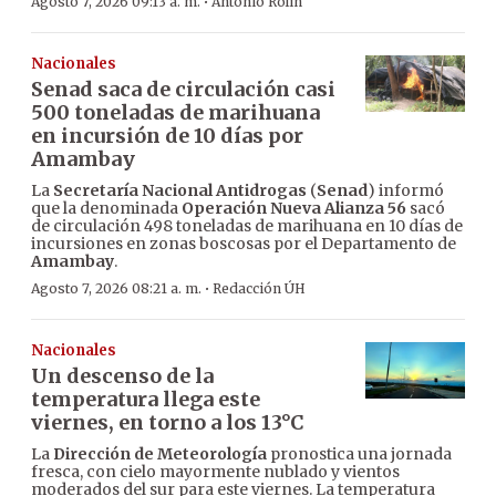
·
Agosto 7, 2026 09:13 a. m.
Antonio Rolín
Nacionales
Senad saca de circulación casi
500 toneladas de marihuana
en incursión de 10 días por
Amambay
La
Secretaría Nacional Antidrogas
(
Senad
) informó
que la denominada
Operación Nueva Alianza 56
sacó
de circulación 498 toneladas de marihuana en 10 días de
incursiones en zonas boscosas por el Departamento de
Amambay
.
·
Agosto 7, 2026 08:21 a. m.
Redacción ÚH
Nacionales
Un descenso de la
temperatura llega este
viernes, en torno a los 13°C
La
Dirección de Meteorología
pronostica una jornada
fresca, con cielo mayormente nublado y vientos
moderados del sur para este viernes. La temperatura