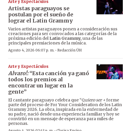
Arte y Espectáculos
Artistas paraguayos se
postulan por el sueño de
lograr el Latin Grammy
Varios artistas paraguayos ponen a consideración sus
creaciones para ser convocados a las categorías de la
próxima edición del
Latin Grammy,
una de las
principales premiaciones de la música.
·
Agosto 4, 2026 06:07 p. m.
Redacción ÚH
Arte y Espectáculos
Alvaro!:
“Esta canción ya ganó
todos los premios al
encontrar un lugar en la
gente”
El cantante paraguayo celebra que “Q
uiero ser +
forme
parte del proceso de For Your Consideration de los Latin
Grammy 2026. La obra, inspirada en la enfermedad de
su padre, nació desde una experiencia familiar y hoy se
convirtió en un mensaje de esperanza para miles de
personas.
·
Agosto 4, 2026 02:43 p. m.
Clarisa Enciso