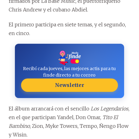
firmados por La Base Music, el puertorriqueño
Chris Andrew y el cubano Abdiel.
El primero participa en siete temas, y el segundo,
en cinco.
Recibí cada jueves, las mejores actis para tu
finde directo a tu correo
Newsletter
El álbum arrancará con el sencillo
Los Legendarios
,
en el que participan Yandel, Don Omar,
Tito El
Bambino
, Zion, Myke Towers, Tempo, Ñengo Flow
y Wisin.