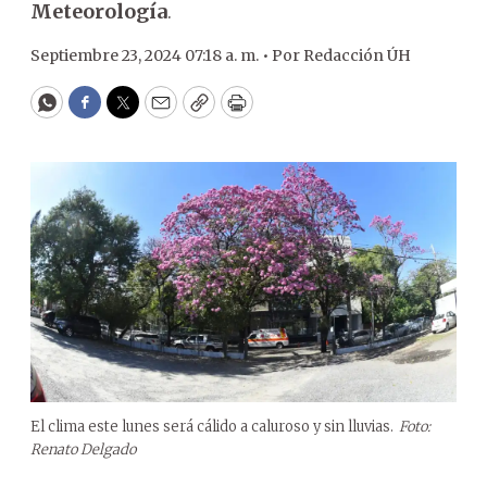
Meteorología
.
Septiembre 23, 2024 07:18 a. m. •
Por
Redacción ÚH
WhatsApp
Facebook
Twitter
Email
Copy
Print
El clima este lunes será cálido a caluroso y sin lluvias.
Foto:
Renato Delgado