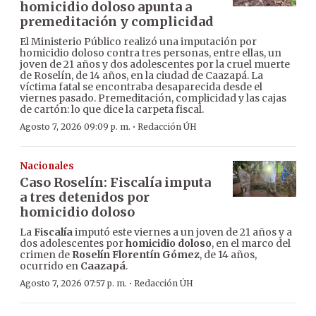
homicidio doloso apunta a
premeditación y complicidad
El Ministerio Público realizó una imputación por
homicidio doloso contra tres personas, entre ellas, un
joven de 21 años y dos adolescentes por la cruel muerte
de Roselín, de 14 años, en la ciudad de Caazapá. La
víctima fatal se encontraba desaparecida desde el
viernes pasado. Premeditación, complicidad y las cajas
de cartón: lo que dice la carpeta fiscal.
·
Agosto 7, 2026 09:09 p. m.
Redacción ÚH
Nacionales
Caso Roselín: Fiscalía imputa
a tres detenidos por
homicidio doloso
La
Fiscalía
imputó este viernes a un joven de 21 años y a
dos adolescentes por
homicidio doloso
, en el marco del
crimen de
Roselín Florentín Gómez
, de 14 años,
ocurrido en
Caazapá
.
·
Agosto 7, 2026 07:57 p. m.
Redacción ÚH