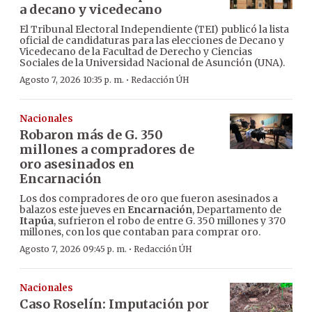
a decano y vicedecano
El Tribunal Electoral Independiente (TEI) publicó la lista
oficial de candidaturas para las elecciones de Decano y
Vicedecano de la Facultad de Derecho y Ciencias
Sociales de la Universidad Nacional de Asunción (UNA).
·
Agosto 7, 2026 10:35 p. m.
Redacción ÚH
Nacionales
Robaron más de G. 350
millones a compradores de
oro asesinados en
Encarnación
Los dos compradores de oro que fueron asesinados a
balazos este jueves en
Encarnación
, Departamento de
Itapúa
, sufrieron el robo de entre G. 350 millones y 370
millones, con los que contaban para comprar oro.
·
Agosto 7, 2026 09:45 p. m.
Redacción ÚH
Nacionales
Caso Roselín: Imputación por