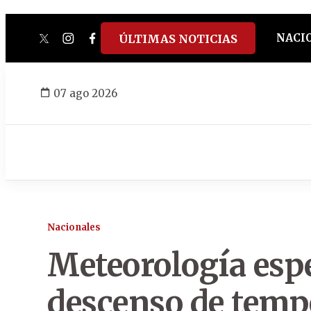
NACI
ÚLTIMAS NOTICIAS
twitter
instagram
facebook
tiktok
youtube
spotify
07 ago 2026
Nacionales
Meteorología esp
descenso de temp