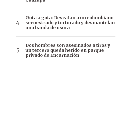
Caazapá
Gota a gota: Rescatan a un colombiano
secuestrado y torturado y desmantelan
una banda de usura
Dos hombres son asesinados a tiros y
un tercero queda herido en parque
privado de Encarnación