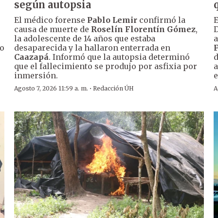
según autopsia
El médico forense
Pablo Lemir
confirmó la
E
causa de muerte de
Roselín Florentín Gómez
,
D
la adolescente de 14 años que estaba
a
so
desaparecida y la hallaron enterrada en
Caazapá
. Informó que la autopsia determinó
d
que el fallecimiento se produjo por asfixia por
a
inmersión.
e
·
Agosto 7, 2026 11:59 a. m.
Redacción ÚH
A