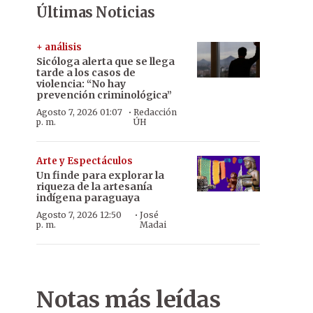
Últimas Noticias
+ análisis
Sicóloga alerta que se llega
tarde a los casos de
violencia: “No hay
prevención criminológica”
·
Agosto 7, 2026 01:07
Redacción
p. m.
ÚH
Arte y Espectáculos
Un finde para explorar la
riqueza de la artesanía
indígena paraguaya
·
Agosto 7, 2026 12:50
José
p. m.
Madai
Notas más leídas