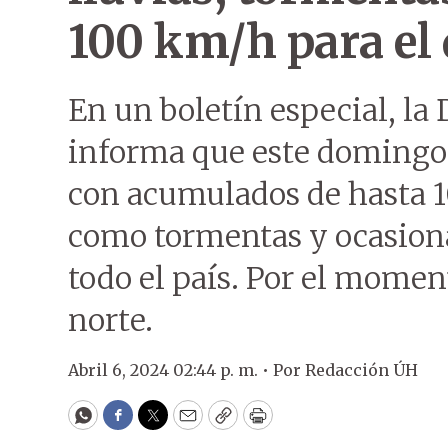
100 km/h para el
En un boletín especial, la
informa que este domingo 
con acumulados de hasta 1
como tormentas y ocasiona
todo el país. Por el mome
norte.
Abril 6, 2024 02:44 p. m. •
Por
Redacción ÚH
WhatsApp
Facebook
Twitter
Email
Copy
Print