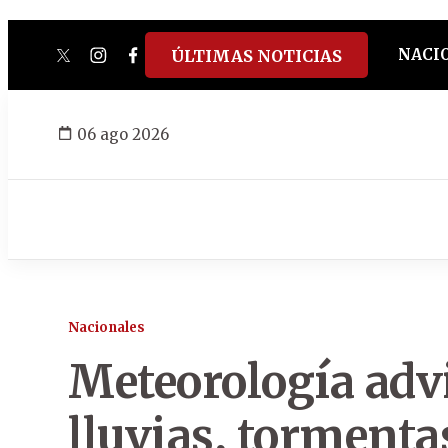
NACI
ÚLTIMAS NOTICIAS
twitter
instagram
facebook
tiktok
youtube
spotify
06 ago 2026
Nacionales
Meteorología advi
lluvias, tormenta