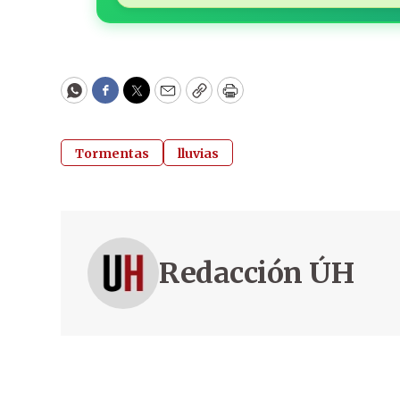
WhatsApp
Facebook
Twitter
Email
Copy
Print
Tormentas
lluvias
Redacción ÚH