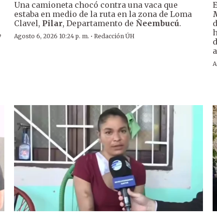
Una camioneta chocó contra una vaca que
E
estaba en medio de la ruta en la zona de Loma
Clavel,
Pilar
, Departamento de
Ñeembucú
.
d
,
h
·
Agosto 6, 2026 10:24 p. m.
Redacción ÚH
d
a
A