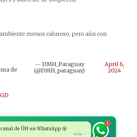
 ambiente menos caluroso, pero aún con
— DMH_Paraguay
April 6,
tema de
(@DMH_paraguay)
2024
VGD
1
 al canal de ÚH en WhatsApp 🤩
03:26
✓✓