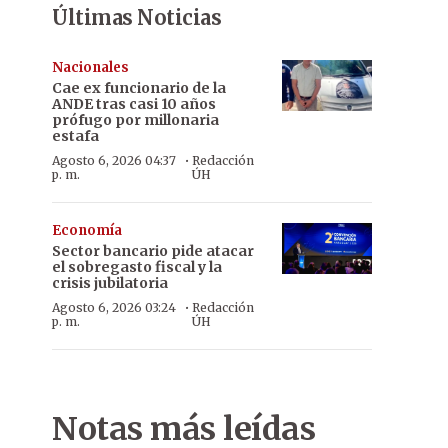
Últimas Noticias
Nacionales
Cae ex funcionario de la
ANDE tras casi 10 años
prófugo por millonaria
estafa
·
Agosto 6, 2026 04:37
Redacción
p. m.
ÚH
Economía
Sector bancario pide atacar
el sobregasto fiscal y la
crisis jubilatoria
·
Agosto 6, 2026 03:24
Redacción
p. m.
ÚH
Notas más leídas