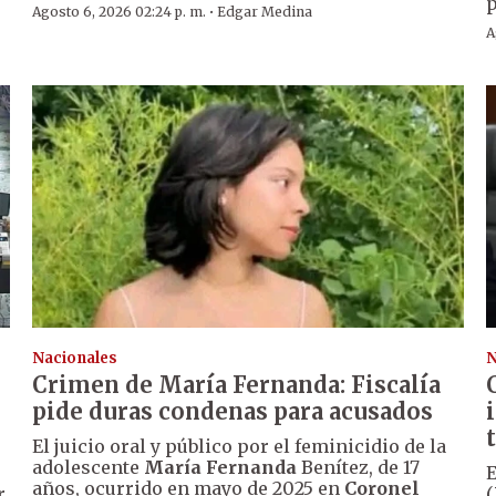
p
·
Agosto 6, 2026 02:24 p. m.
Edgar Medina
A
Nacionales
N
Crimen de María Fernanda: Fiscalía
pide duras condenas para acusados
El juicio oral y público por el feminicidio de la
adolescente
María Fernanda
Benítez, de 17
E
años, ocurrido en mayo de 2025 en
Coronel
r
(