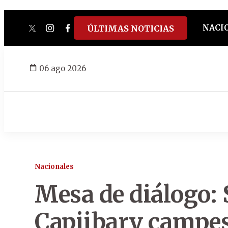
NACI
ÚLTIMAS NOTICIAS
twitter
instagram
facebook
tiktok
youtube
spotify
06 ago 2026
Nacionales
Mesa de diálogo:
Capiibary campes