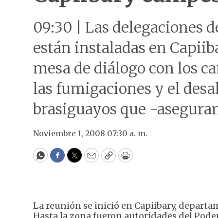
09:30 | Las delegaciones de
están instaladas en Capiib
mesa de diálogo con los c
las fumigaciones y el desa
brasiguayos que -aseguran
Noviembre 1, 2008 07:30 a. m.
WhatsApp
Facebook
Twitter
Email
Copy
Print
La reunión se inició en Capiibary, departa
Hasta la zona fueron autoridades del Poder