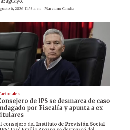
araguayo.
·
gosto 6, 2026 11:43 a. m.
Marciano Candia
acionales
Consejero de IPS se desmarca de caso
indagado por Fiscalía y apunta a ex
titulares
l consejero del
Instituto de Previsión Social
IPS
) José Emilio Argaña se desmarcó del