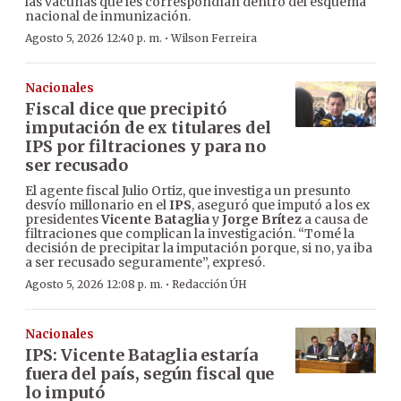
las vacunas que les correspondían dentro del esquema
nacional de inmunización.
·
Agosto 5, 2026 12:40 p. m.
Wilson Ferreira
Nacionales
Fiscal dice que precipitó
imputación de ex titulares del
IPS por filtraciones y para no
ser recusado
El agente fiscal Julio Ortiz, que investiga un presunto
desvío millonario en el
IPS
, aseguró que imputó a los ex
presidentes
Vicente Bataglia
y
Jorge Brítez
a causa de
filtraciones que complican la investigación. “Tomé la
decisión de precipitar la imputación porque, si no, ya iba
a ser recusado seguramente”, expresó.
·
Agosto 5, 2026 12:08 p. m.
Redacción ÚH
Nacionales
IPS: Vicente Bataglia estaría
fuera del país, según fiscal que
lo imputó