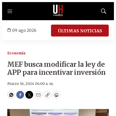
Menú
Mostrar
búsqued
09 ago 2026
ÚLTIMAS NOTICIAS
Economía
MEF busca modificar la ley de
APP para incentivar inversión
Marzo 16, 2024 04:00 a. m.
WhatsApp
Facebook
Twitter
Email
Copy
Print