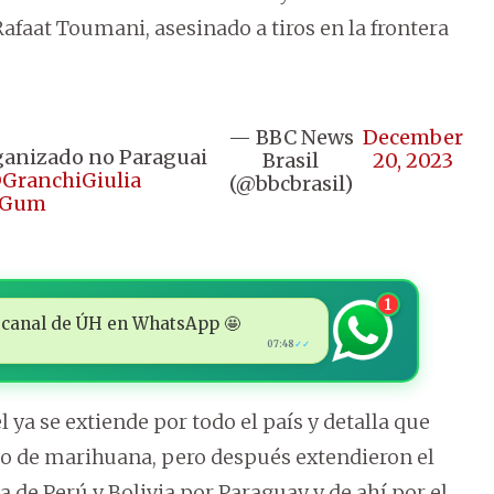
afaat Toumani, asesinado a tiros en la frontera
— BBC News
December
ganizado no Paraguai
Brasil
20, 2023
GranchiGiulia
(@bbcbrasil)
YfGum
1
 al canal de ÚH en WhatsApp 🤩
07:48
✓✓
 ya se extiende por todo el país y detalla que
ico de marihuana, pero después extendieron el
de Perú y Bolivia por Paraguay y de ahí por el