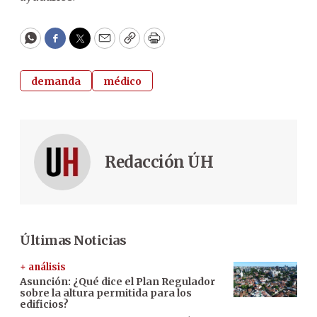
WhatsApp
Facebook
Twitter
Email
Copy
Print
demanda
médico
Redacción ÚH
Últimas Noticias
+ análisis
Asunción: ¿Qué dice el Plan Regulador
sobre la altura permitida para los
edificios?