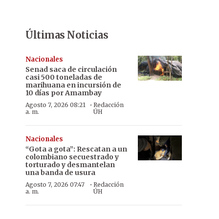
Últimas Noticias
Nacionales
Senad saca de circulación
casi 500 toneladas de
marihuana en incursión de
10 días por Amambay
·
Agosto 7, 2026 08:21
Redacción
a. m.
ÚH
Nacionales
“Gota a gota”: Rescatan a un
colombiano secuestrado y
torturado y desmantelan
una banda de usura
·
Agosto 7, 2026 07:47
Redacción
a. m.
ÚH