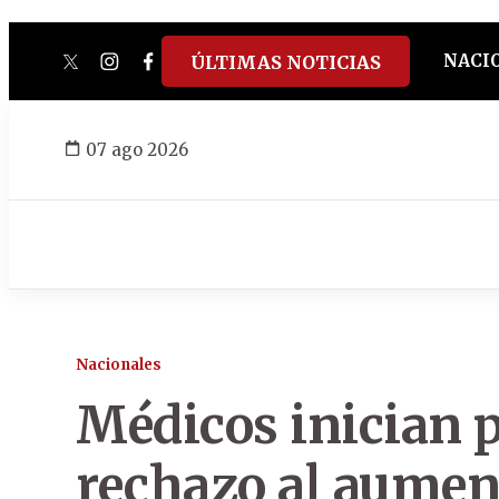
NACI
ÚLTIMAS NOTICIAS
twitter
instagram
facebook
tiktok
youtube
spotify
07 ago 2026
Nacionales
Médicos inician 
rechazo al aument