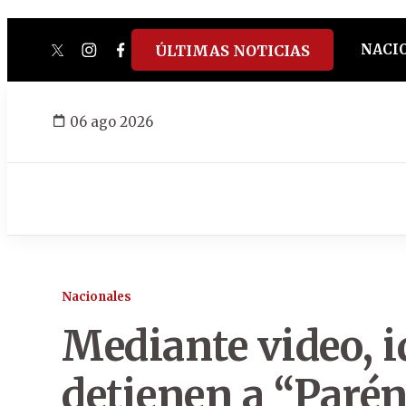
NACI
ÚLTIMAS NOTICIAS
twitter
instagram
facebook
tiktok
youtube
spotify
06 ago 2026
Nacionales
Mediante video, i
detienen a “Parén