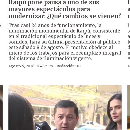
Itaipú pone pausa a uno de sus
mayores espectáculos para
modernizar: ¿Qué cambios se vienen?
e
Tras casi 24 años de funcionamiento, la
L
iluminación monumental de Itaipú, consistente
t
en el tradicional espectáculo de luces y
a
sonidos, hará su última presentación al público
l
este sábado 8 de agosto. El motivo obedece al
d
inicio de los trabajos para el reemplazo integral
m
del sistema de iluminación vigente.
A
·
Agosto 6, 2026 01:46 p. m.
Redacción ÚH
A