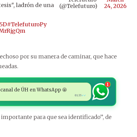
tesis", ladrón de una
(@Telefuturo)
24, 2026
15D
#TelefuturoPy
pIMrRjgQm
ospechoso por su manera de caminar, que hace
ueadas.
1
 al canal de ÚH en WhatsApp 🤩
01:35
✓✓
uy importante para que sea identificado”, de