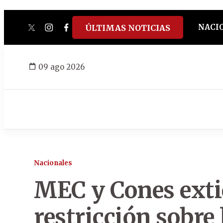
NACI
ÚLTIMAS NOTICIAS
twitter
instagram
facebook
tiktok
youtube
spotify
09 ago 2026
Nacionales
MEC y Cones exti
restricción sobre 