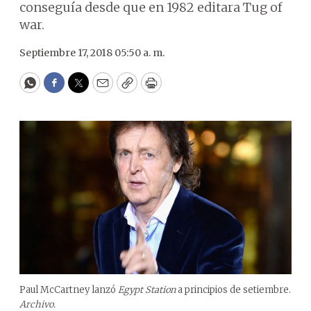
conseguía desde que en 1982 editara Tug of
war.
Septiembre 17, 2018 05:50 a. m.
WhatsApp
Facebook
Twitter
Email
Copy
Print
Paul McCartney lanzó
Egypt Station
a principios de setiembre.
Archivo.