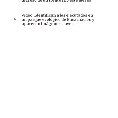
ingreso de un frente frío este jueves
Video: Identifican a los ejecutados en
un parque ecológico de Encarnación y
aparecen imágenes claves