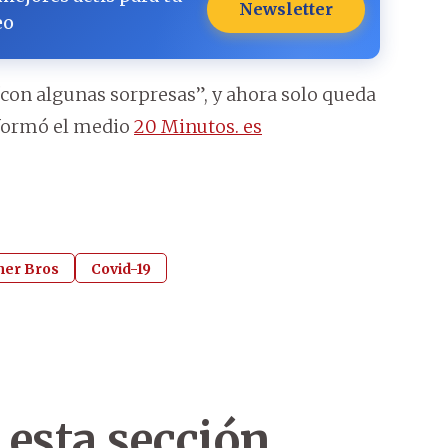
Newsletter
eo
con algunas sorpresas”, y ahora solo queda
informó el medio
20 Minutos. es
er Bros
Covid-19
 esta sección