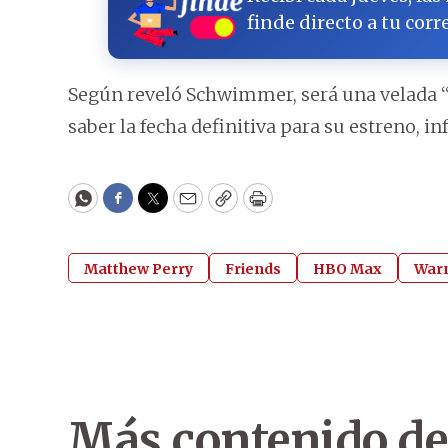
finde directo a tu corr
Según reveló Schwimmer, será una velada “
saber la fecha definitiva para su estreno, 
WhatsApp
Facebook
Twitter
Email
Copy
Print
Matthew Perry
Friends
HBO Max
Warn
Más contenido de