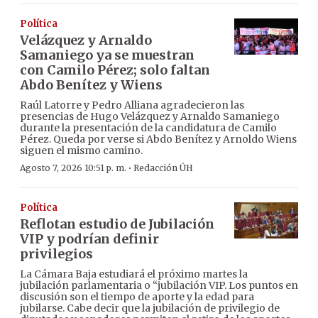
Política
Velázquez y Arnaldo
Samaniego ya se muestran
con Camilo Pérez; solo faltan
Abdo Benítez y Wiens
Raúl Latorre y Pedro Alliana agradecieron las
presencias de Hugo Velázquez y Arnaldo Samaniego
durante la presentación de la candidatura de Camilo
Pérez. Queda por verse si Abdo Benítez y Arnoldo Wiens
siguen el mismo camino.
·
Agosto 7, 2026 10:51 p. m.
Redacción ÚH
Política
Reflotan estudio de Jubilación
VIP y podrían definir
privilegios
La Cámara Baja estudiará el próximo martes la
jubilación parlamentaria o “jubilación VIP. Los puntos en
discusión son el tiempo de aporte y la edad para
jubilarse. Cabe decir que la jubilación de privilegio de