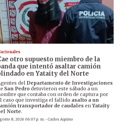
acionales
Cae otro supuesto miembro de la
banda que intentó asaltar camión
blindado en Yataity del Norte
gentes del
Departamento de Investigaciones
de
San Pedro
detuvieron este sábado a un
ombre que contaba con orden de captura por
l caso que investiga el fallido
asalto a un
amión transportador de caudales
en
Yataity
el Norte
.
·
gosto 8, 2026 06:07 p. m.
Carlos Aquino