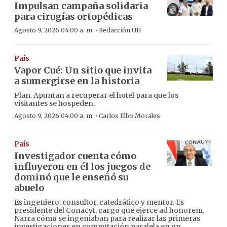
Impulsan campaña solidaria
para cirugías ortopédicas
·
Agosto 9, 2026 04:00 a. m.
Redacción ÚH
País
Vapor Cué: Un sitio que invita
a sumergirse en la historia
Plan. Apuntan a recuperar el hotel para que los
visitantes se hospeden.
·
Agosto 9, 2026 04:00 a. m.
Carlos Elbo Morales
País
Investigador cuenta cómo
influyeron en él los juegos de
dominó que le enseñó su
abuelo
Es ingeniero, consultor, catedrático y mentor. Es
presidente del Conacyt, cargo que ejerce ad honorem.
Narra cómo se ingeniaban para realizar las primeras
investigaciones en computación paralela en un