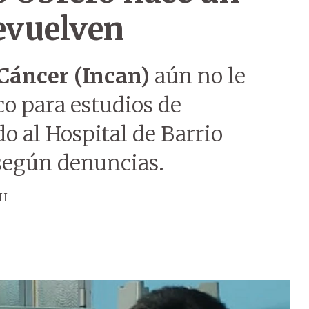
devuelven
 Cáncer (Incan)
aún no le
o para estudios de
o al Hospital de Barrio
 según denuncias.
ÚH