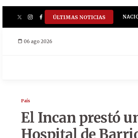
NACI
ÚLTIMAS NOTICIAS
twitter
instagram
facebook
tiktok
youtube
spotify
06 ago 2026
País
El Incan prestó u
Hospital de Barri