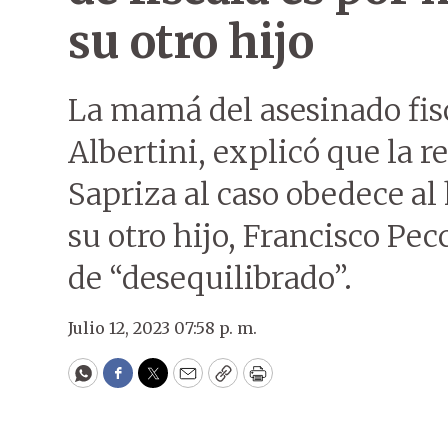
su otro hijo
La mamá del asesinado fis
Albertini, explicó que la r
Sapriza al caso obedece al
su otro hijo, Francisco Pecc
de “desequilibrado”.
Julio 12, 2023 07:58 p. m.
WhatsApp
Facebook
Twitter
Email
Copy
Print