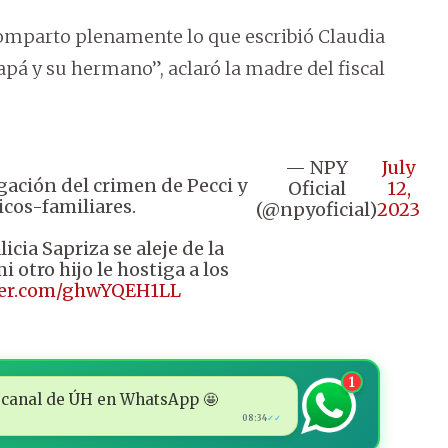
omparto plenamente lo que escribió Claudia
papá y su hermano”, aclaró la madre del fiscal
— NPY
July
igación del crimen de Pecci y
Oficial
12,
icos-familiares.
(@npyoficial)
2023
icia Sapriza se aleje de la
 otro hijo le hostiga a los
tter.com/ghwYQEH1LL
1
 al canal de ÚH en WhatsApp 🤩
08:34
✓✓