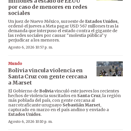
millones a estado de EEUU
por caso de menores en redes
sociales
Un juez de Nuevo México, suroeste de
Estados Unidos
,
ordenó el jueves a Meta pagar USD 567 millones tras la
demanda que interpuso el estado contra el gigante de
las redes sociales por causar “molestia pública” y
perjudicar a los menores.
Agosto 6, 2026 10:57 p. m.
Mundo
Bolivia vincula violencia en
Santa Cruz con gente cercana
a Marset
El Gobierno de
Bolivia
vinculó este jueves los recientes
hechos de violencia suscitados en
Santa Cruz
, la región
más poblada del país, con gente cercana al
narcotraficante uruguayo
Sebastián Marset
,
capturado en marzo en el país andino y enviado a
Estados Unidos
.
Agosto 6, 2026 10:10 p. m.