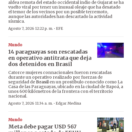
aldea remota del estado occidental indio de Gujarat se ha
vuelto viral por tener un inusual oleaje que ha desatado
el temor de los vecinos por un posible terremoto,
aunque las autoridades han descartado la actividad
sísmica.
·
Agosto 7, 2026 12:22 p. m.
EFE
Mundo
14 paraguayas son rescatadas
en operativo antitrata que deja
dos detenidos en Brasil
Catorce mujeres connacionales fueron rescatadas
durante un operativo realizado por fuerzas de
seguridad de
Brasil
en un prostíbulo conocido como La
Casa de las Paraguayas, ubicado en la ciudad de Itapoá, a
unos 600 kilómetros de la frontera con el territorio
nacional.
·
Agosto 7, 2026 11:34 a. m.
Edgar Medina
Mundo
Meta debe pagar USD 567