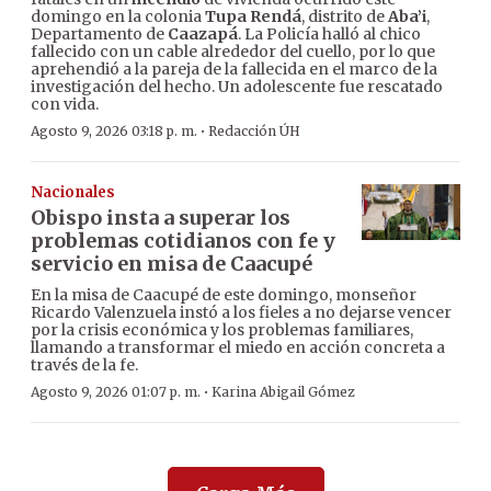
domingo en la colonia
Tupa Rendá
, distrito de
Aba’i
,
Departamento de
Caazapá
. La Policía halló al chico
fallecido con un cable alrededor del cuello, por lo que
aprehendió a la pareja de la fallecida en el marco de la
investigación del hecho. Un adolescente fue rescatado
con vida.
·
Agosto 9, 2026 03:18 p. m.
Redacción ÚH
Nacionales
Obispo insta a superar los
problemas cotidianos con fe y
servicio en misa de Caacupé
En la misa de Caacupé de este domingo, monseñor
Ricardo Valenzuela instó a los fieles a no dejarse vencer
por la crisis económica y los problemas familiares,
llamando a transformar el miedo en acción concreta a
través de la fe.
·
Agosto 9, 2026 01:07 p. m.
Karina Abigail Gómez