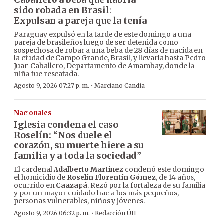
sido robada en Brasil:
Expulsan a pareja que la tenía
Paraguay expulsó en la tarde de este domingo a una
pareja de brasileños luego de ser detenida como
sospechosa de robar a una beba de 28 días de nacida en
la ciudad de Campo Grande, Brasil, y llevarla hasta Pedro
Juan Caballero, Departamento de Amambay, donde la
niña fue rescatada.
·
Agosto 9, 2026 07:27 p. m.
Marciano Candia
Nacionales
Iglesia condena el caso
Roselín: “Nos duele el
corazón, su muerte hiere a su
familia y a toda la sociedad”
El cardenal
Adalberto Martínez
condenó este domingo
el homicidio de
Roselín Florentín Gómez
, de 14 años,
ocurrido en
Caazapá
. Rezó por la fortaleza de su familia
y por un mayor cuidado hacia los más pequeños,
personas vulnerables, niños y jóvenes.
·
Agosto 9, 2026 06:32 p. m.
Redacción ÚH