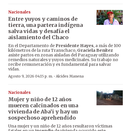
Nacionales
Entre yuyos y caminos de
tierra, una partera indígena
salva vidas y desafía el
aislamiento del Chaco
En el Departamento de
Presidente Hayes
, a más de 100
kilómetros de la ruta Transchaco,
Graciela Benítez
asiste partos en zonas aisladas del Paraguay utilizando
remedios naturales y yuyos medicinales. Su trabajo no
recibe remuneración y es fundamental para salvar
vidas.
·
Agosto 9, 2026 04:15 p. m.
Alcides Manena
Nacionales
Mujer y niño de 12 años
mueren calcinados en una
vivienda de Aba’i y hay un
sospechoso aprehendido
Una mujer y un niño de 12 años resultaron víctimas
fatales en un
incendio
de vivienda ocurrido este