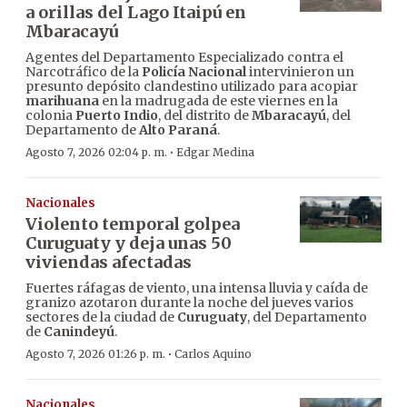
a orillas del Lago Itaipú en
Mbaracayú
Agentes del Departamento Especializado contra el
Narcotráfico de la
Policía Nacional
intervinieron un
presunto depósito clandestino utilizado para acopiar
marihuana
en la madrugada de este viernes en la
colonia
Puerto Indio
, del distrito de
Mbaracayú
, del
Departamento de
Alto Paraná
.
·
Agosto 7, 2026 02:04 p. m.
Edgar Medina
Nacionales
Violento temporal golpea
Curuguaty y deja unas 50
viviendas afectadas
Fuertes ráfagas de viento, una intensa lluvia y caída de
granizo azotaron durante la noche del jueves varios
sectores de la ciudad de
Curuguaty
, del Departamento
de
Canindeyú
.
·
Agosto 7, 2026 01:26 p. m.
Carlos Aquino
Nacionales