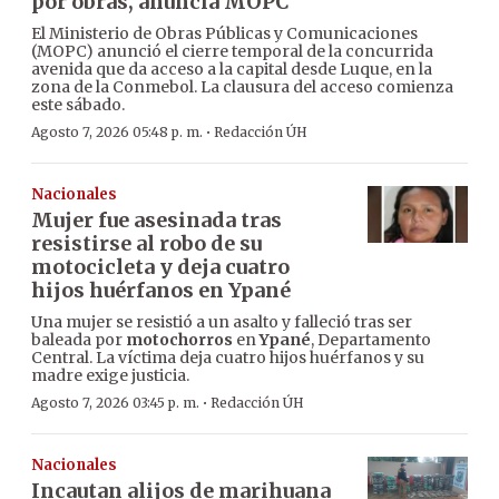
por obras, anuncia MOPC
El Ministerio de Obras Públicas y Comunicaciones
(MOPC) anunció el cierre temporal de la concurrida
avenida que da acceso a la capital desde Luque, en la
zona de la Conmebol. La clausura del acceso comienza
este sábado.
·
Agosto 7, 2026 05:48 p. m.
Redacción ÚH
Nacionales
Mujer fue asesinada tras
resistirse al robo de su
motocicleta y deja cuatro
hijos huérfanos en Ypané
Una mujer se resistió a un asalto y falleció tras ser
baleada por
motochorros
en
Ypané
, Departamento
Central. La víctima deja cuatro hijos huérfanos y su
madre exige justicia.
·
Agosto 7, 2026 03:45 p. m.
Redacción ÚH
Nacionales
Incautan alijos de marihuana