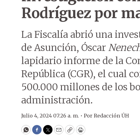
Rodríguez por ma
La Fiscalía abrió una inve
de Asunción, Óscar
Nenec
lapidario informe de la Co
República (CGR), el cual c
500.000 millones de los b
administración.
Julio 4, 2024 07:26 a. m. •
Por
Redacción ÚH
WhatsApp
Facebook
Twitter
Email
Copy
Print