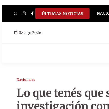
NACI
ÚLTIMAS NOTICIAS
twitter
instagram
facebook
tiktok
youtube
spotify
08 ago 2026
Nacionales
Lo que tenés que s
investigación co