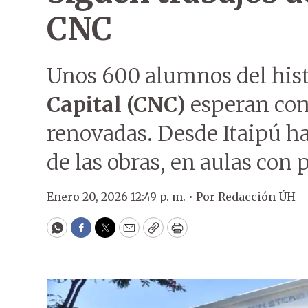
CNC
Unos 600 alumnos del his
Capital (CNC)
esperan com
renovadas. Desde Itaipú h
de las obras, en aulas con
Enero 20, 2026 12:49 p. m. •
Por
Redacción ÚH
WhatsApp
Facebook
Twitter
Email
Copy
Print