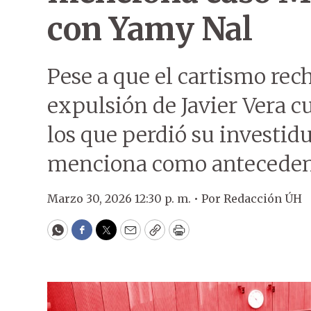
con Yamy Nal
Pese a que el cartismo re
expulsión de Javier Vera c
los que perdió su investid
menciona como antecedente
Marzo 30, 2026 12:30 p. m. •
Por
Redacción ÚH
WhatsApp
Facebook
Twitter
Email
Copy
Print