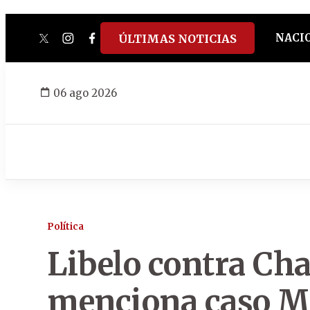
NACI
ÚLTIMAS NOTICIAS
twitter
instagram
facebook
tiktok
youtube
spotify
06 ago 2026
Política
Libelo contra Ch
menciona caso MU