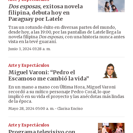
Dos esposas
, exitosa novela
filipina, debuta hoy en
Paraguay por Latele
Tras un rotundo éxito en diversas partes del mundo,
desde hoy, a las 19:00, por las pantallas de Latele llega la
novela filipina
Dos esposas
, con una historia nunca antes
vista en la tevé guaraní.
Junio 3, 2024 03:28 a. m.
Arte y Espectáculos
Miguel Varoni: “Pedro el
Escamoso me cambió la vida”
En un mano a mano con Última Hora, Miguel Varoni
recordó a su mítico personaje Pedro Coral, lo que
implicó en su vida el proyecto y las anécdotas más lindas
de la época.
·
Mayo 28, 2024 05:00 a. m.
Clarisa Enciso
Arte y Espectáculos
Programa televisivo con