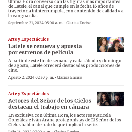
Última Hora conversó con las figuras más importantes
de Latele, el canal que cumple en la fecha 16 años de
trayectoria ininterrumpida, con contenido de calidad y a
la vanguardia.
·
Septiembre 21, 2024 05:00 a. m.
Clarisa Enciso
Arte y Espectáculos
Latele se renueva y apuesta
por estrenos de película
A partir de este fin de semana y cada sábado y domingo
de agosto, Latele ofrecerá destacadas producciones de
cine.
·
Agosto 2, 2024 02:30 p. m.
Clarisa Enciso
Arte y Espectáculos
Actores del Señor de los Cielos
destacan el trabajo en cámara
En exclusiva con Última Hora, los actores Maricela
González e Iván Arana protagonistas de El Señor de los
Cielos hablan de todo lo que implicó la serie.
Julio 14, 2024 07:02 a. m.
Clarisa Enciso