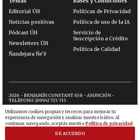
Temas
Bases y Condiciones
Editorial ÚH
Políticas de Privacidad
Noticias positivas
Política de uso de la IA
Pódcast ÚH
Servicio de
Suscripción a Crédito
Newsletters ÚH
Política de Calidad
Ñandejara Ñe’ẽ
2026 - BENJAMÍN CONSTANT 658 - ASUNCIÓN -
TELÉFONO:
(0994) 715 715
Utilizamos cookies propias y terceros para mejorar tu
experiencia de navegación y analizar nuestro tráfico. Al
twitter
instagram
facebook
tiktok
youtube
spotify
continuar navegando, aceptás nuestra
Política de privacidad
.
DE ACUERDO