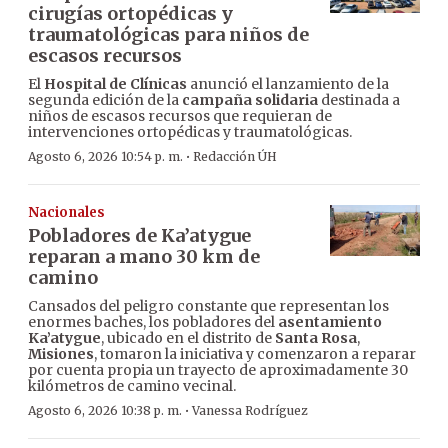
cirugías ortopédicas y
traumatológicas para niños de
escasos recursos
El
Hospital de Clínicas
anunció el lanzamiento de la
segunda edición de la
campaña solidaria
destinada a
niños de escasos recursos que requieran de
intervenciones ortopédicas y traumatológicas.
·
Agosto 6, 2026 10:54 p. m.
Redacción ÚH
Nacionales
Pobladores de Ka’atygue
reparan a mano 30 km de
camino
Cansados del peligro constante que representan los
enormes baches, los pobladores del
asentamiento
Ka’atygue
, ubicado en el distrito de
Santa Rosa
,
Misiones
, tomaron la iniciativa y comenzaron a reparar
por cuenta propia un trayecto de aproximadamente 30
kilómetros de camino vecinal.
·
Agosto 6, 2026 10:38 p. m.
Vanessa Rodríguez