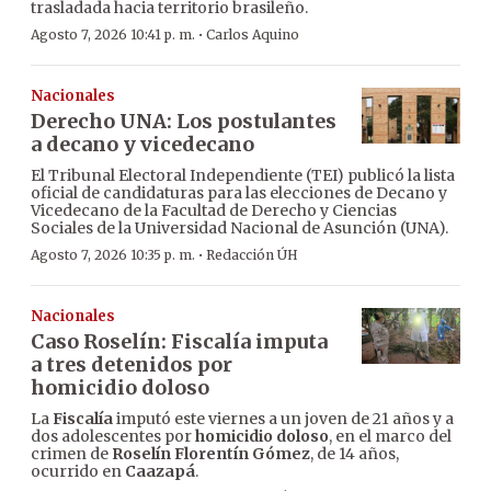
trasladada hacia territorio brasileño.
·
Agosto 7, 2026 10:41 p. m.
Carlos Aquino
Nacionales
Derecho UNA: Los postulantes
a decano y vicedecano
El Tribunal Electoral Independiente (TEI) publicó la lista
oficial de candidaturas para las elecciones de Decano y
Vicedecano de la Facultad de Derecho y Ciencias
Sociales de la Universidad Nacional de Asunción (UNA).
·
Agosto 7, 2026 10:35 p. m.
Redacción ÚH
Nacionales
Caso Roselín: Fiscalía imputa
a tres detenidos por
homicidio doloso
La
Fiscalía
imputó este viernes a un joven de 21 años y a
dos adolescentes por
homicidio doloso
, en el marco del
crimen de
Roselín Florentín Gómez
, de 14 años,
ocurrido en
Caazapá
.