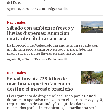
del Este.
·
Agosto 8, 2026 09:24 a. m.
Edgar Medina
Nacionales
Sábado con ambiente fresco y
lluvias dispersas: Anuncian
una tarde cálida a calurosa
La Dirección de Meteorología anuncia un sábado con
un clima fresco a caluroso en todo el país. Además,
pronostica posibles lluvias en algunas zonas.
·
Agosto 8, 2026 08:36 a. m.
Redacción ÚH
Nacionales
Senad incauta 728 kilos de
marihuana que tenían como
destino el mercado brasileño
El cargamento de droga fue localizado por la
Senad
,
durante un operativo realizado en el distrito de Yvy Pytã,
Departamento de
Canindeyú
. Según los datos
manejados por los intervinientes, la
marihuana
sería