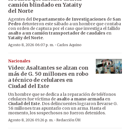
camión blindado en Yataity
del Norte
Agentes del
Departamento de Investigaciones
de
San
Pedro
detuvieron este sábado a un hombre que contaba
con orden de captura por el caso que investiga el fallido
asalto a un camión transportador de caudales
en
Yataity del Norte
.
·
Agosto 8, 2026 06:07 p. m.
Carlos Aquino
Nacionales
Video: Asaltantes se alzan con
más de G. 50 millones en robo
a técnico de celulares en
Ciudad del Este
Un hombre que se dedica a la reparación de teléfonos
celulares fue víctima de
asalto a mano armada
en
Ciudad del Este
. Dos delincuentes lograron llevarse G.
58 millones tras apuntarlo con un arma. Hasta el
momento, los sospechosos no fueron detenidos.
·
Agosto 8, 2026 05:26 p. m.
Redacción ÚH