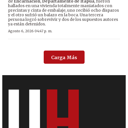
de
Encarnación
,
Departamento de Itapúa
, fueron
hallados en una vivienda totalmente maniatados con
precintas y cinta de embalaje, uno recibió ocho disparos
y el otro sufrió un balazo en la boca. Una tercera
persona logró sobrevivir y dos de los supuestos autores
ya están detenidos.
Agosto 6, 2026 04:47 p. m.
Carga Más