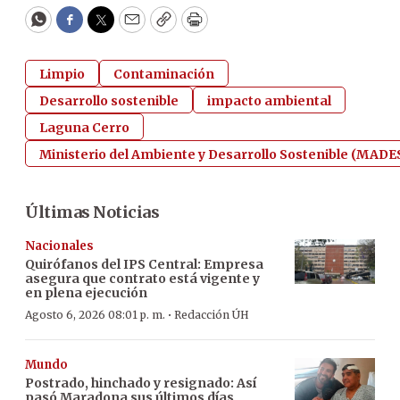
WhatsApp
Facebook
Twitter
Email
Copy
Print
Limpio
Contaminación
Desarrollo sostenible
impacto ambiental
Laguna Cerro
Ministerio del Ambiente y Desarrollo Sostenible (MADE
Últimas Noticias
Nacionales
Quirófanos del IPS Central: Empresa
asegura que contrato está vigente y
en plena ejecución
·
Agosto 6, 2026 08:01 p. m.
Redacción ÚH
Mundo
Postrado, hinchado y resignado: Así
pasó Maradona sus últimos días,