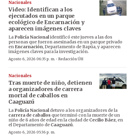
Nacionales
Video: Identifican a los
ejecutados en un parque
ecológico de Encarnación y
aparecen imágenes claves
La
Policía Nacional
identificó este jueves a las dos
personas que fueron asesinadas en un parque privado
en
Encarnación
, Departamento de Itapúa, y aparecen
imágenes claves para la investigación.
·
Agosto 6, 2026 06:35 p. m.
Redacción ÚH
Nacionales
Tras muerte de niño, detienen
a organizadores de carrera
mortal de caballos en
Caaguazú
La
Policía Nacional
detuvo a los organizadores de la
carrera de caballos
que terminó con la muerte de un
niño de 8 años de edad en la ciudad de
Cecilio Báez
, en
el Departamento de
Caaguazú
.
Agosto 6, 2026 05:36 p. m.