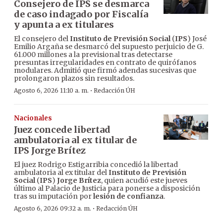
Consejero de IPS se desmarca
de caso indagado por Fiscalía
y apunta a ex titulares
El consejero del
Instituto de Previsión Social
(
IPS
) José
Emilio Argaña se desmarcó del supuesto perjuicio de G.
61.000 millones a la previsional tras detectarse
presuntas irregularidades en contrato de quirófanos
modulares. Admitió que firmó adendas sucesivas que
prolongaron plazos sin resultados.
·
Agosto 6, 2026 11:10 a. m.
Redacción ÚH
Nacionales
Juez concede libertad
ambulatoria al ex titular de
IPS Jorge Brítez
El juez Rodrigo Estigarribia concedió la libertad
ambulatoria al ex titular del
Instituto de Previsión
Social
(
IPS
)
Jorge Brítez
, quien acudió este jueves
último al Palacio de Justicia para ponerse a disposición
tras su imputación por
lesión de confianza
.
·
Agosto 6, 2026 09:32 a. m.
Redacción ÚH