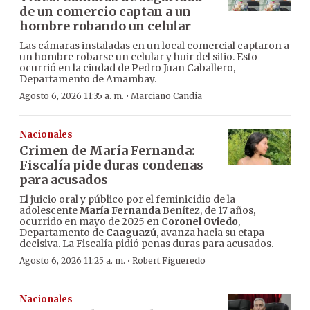
de un comercio captan a un
hombre robando un celular
Las cámaras instaladas en un local comercial captaron a
un hombre robarse un celular y huir del sitio. Esto
ocurrió en la ciudad de Pedro Juan Caballero,
Departamento de Amambay.
·
Agosto 6, 2026 11:35 a. m.
Marciano Candia
Nacionales
Crimen de María Fernanda:
Fiscalía pide duras condenas
para acusados
El juicio oral y público por el feminicidio de la
adolescente
María Fernanda
Benítez, de 17 años,
ocurrido en mayo de 2025 en
Coronel Oviedo
,
Departamento de
Caaguazú
, avanza hacia su etapa
decisiva. La Fiscalía pidió penas duras para acusados.
·
Agosto 6, 2026 11:25 a. m.
Robert Figueredo
Nacionales