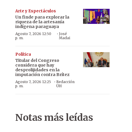
Arte y Espectáculos
Un finde para explorar la
riqueza de la artesanía
indígena paraguaya
·
Agosto 7, 2026 12:50
José
p. m.
Madai
Política
Titular del Congreso
considera que hay
desprolijidades en la
imputación contra Brítez
·
Agosto 7, 2026 12:25
Redacción
p. m.
ÚH
Notas más leídas