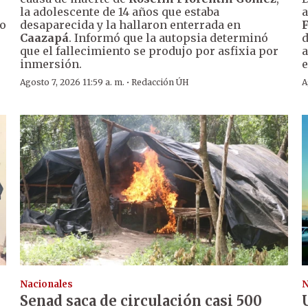
la adolescente de 14 años que estaba
a
so
desaparecida y la hallaron enterrada en
Caazapá
. Informó que la autopsia determinó
d
que el fallecimiento se produjo por asfixia por
a
inmersión.
e
·
Agosto 7, 2026 11:59 a. m.
Redacción ÚH
A
Nacionales
N
Senad saca de circulación casi 500