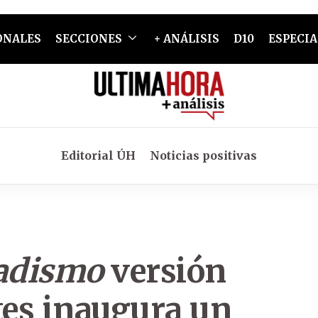
ONALES
SECCIONES
+ ANÁLISIS
D10
ESPECIA
Editorial ÚH
Noticias positivas
radismo
versión
tes inaugura un