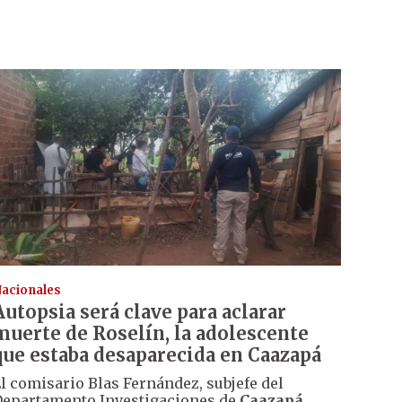
acionales
Autopsia será clave para aclarar
muerte de Roselín, la adolescente
que estaba desaparecida en Caazapá
l comisario Blas Fernández, subjefe del
epartamento Investigaciones de
Caazapá
,