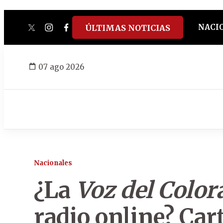
NACI
ÚLTIMAS NOTICIAS
twitter
instagram
facebook
tiktok
youtube
spotify
07 ago 2026
Nacionales
¿La
Voz del Colo
radio online? Car