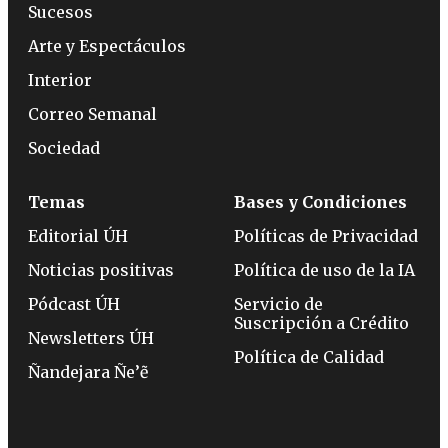
Sucesos
Arte y Espectáculos
Interior
Correo Semanal
Sociedad
Temas
Bases y Condiciones
Editorial ÚH
Políticas de Privacidad
Noticias positivas
Política de uso de la IA
Pódcast ÚH
Servicio de
Suscripción a Crédito
Newsletters ÚH
Política de Calidad
Ñandejara Ñe’ẽ