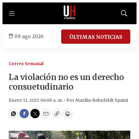
Menú
Mostrar
búsqued
09 ago 2026
ÚLTIMAS NOTICIAS
Correo Semanal
La violación no es un derecho
consuetudinario
Enero 11, 2025 04:00 a. m. •
Por
Marilin Rehnfeldt Spaini
WhatsApp
Facebook
Twitter
Email
Copy
Print