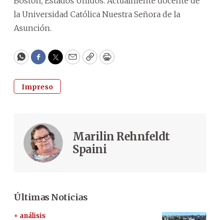
Boston, Estados Unidos. Actualmente docente de
la Universidad Católica Nuestra Señora de la
Asunción.
WhatsApp
Facebook
Twitter
Email
Copy
Print
Impreso
Marilin Rehnfeldt
Spaini
Últimas Noticias
+ análisis