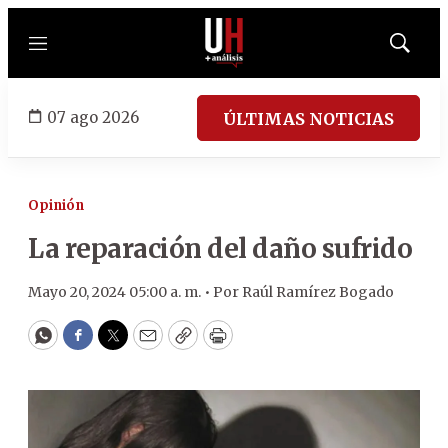
Menú
Mostrar
búsqued
07 ago 2026
ÚLTIMAS NOTICIAS
Opinión
La reparación del daño sufrido
Mayo 20, 2024 05:00 a. m. •
Por
Raúl Ramírez Bogado
WhatsApp
Facebook
Twitter
Email
Copy
Print