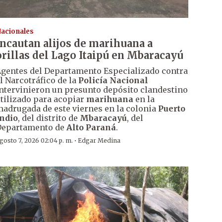
acionales
Incautan alijos de marihuana a
orillas del Lago Itaipú en Mbaracayú
gentes del Departamento Especializado contra
l Narcotráfico de la
Policía Nacional
ntervinieron un presunto depósito clandestino
tilizado para acopiar
marihuana
en la
adrugada de este viernes en la colonia
Puerto
ndio
, del distrito de
Mbaracayú
, del
Departamento de
Alto Paraná
.
·
gosto 7, 2026 02:04 p. m.
Edgar Medina