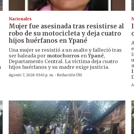
Nacionales
N
Mujer fue asesinada tras resistirse al
robo de su motocicleta y deja cuatro
hijos huérfanos en Ypané
A
e
Una mujer se resistió a un asalto y falleció tras
i
ser baleada por
motochorros
en
Ypané
,
u
Departamento Central. La víctima deja cuatro
m
a
hijos huérfanos y su madre exige justicia.
I
·
Agosto 7, 2026 03:45 p. m.
Redacción ÚH
A