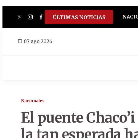
NACI
ÚLTIMAS NOTICIAS
twitter
instagram
facebook
tiktok
youtube
spotify
07 ago 2026
Nacionales
El puente Chaco’i
la tan esperada ha