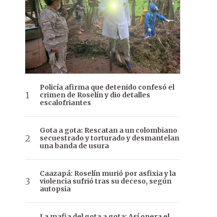
Policía afirma que detenido confesó el
crimen de Roselín y dio detalles
escalofriantes
Gota a gota: Rescatan a un colombiano
secuestrado y torturado y desmantelan
una banda de usura
Caazapá: Roselín murió por asfixia y la
violencia sufrió tras su deceso, según
autopsia
La mafia del gota a gota: Así opera el