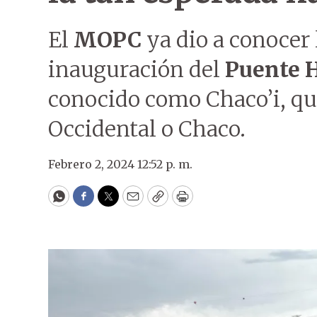
El
MOPC
ya dio a conocer l
inauguración del
Puente H
conocido como Chaco’i, que
Occidental o Chaco.
Febrero 2, 2024 12:52 p. m.
WhatsApp
Facebook
Twitter
Email
Copy
Print