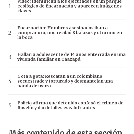
Video: Identifican a los ejecutados en un parque
ecológico de Encarnación y aparecen imágenes
claves
Encarnación: Hombres asesinados iban a
comprar oro, uno recibió 8 balazos y otro uno en
la boca
Hallan a adolescente de 14 años enterrada en una
vivienda familiar en Caazapá
Gota a gota: Rescatan a un colombiano
secuestrado y torturado y desmantelan una
banda de usura
Policía afirma que detenido confesó el crimen de
Roselín y dio detalles escalofriantes
Más contenido de esta sección