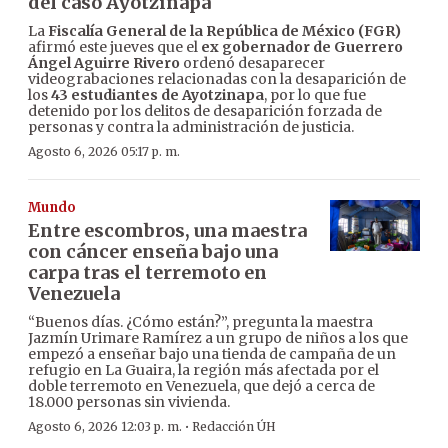
del caso Ayotzinapa
La
Fiscalía General de la República de México (FGR)
afirmó este jueves que el
ex gobernador de Guerrero
Ángel Aguirre Rivero
ordenó desaparecer
videograbaciones relacionadas con la desaparición de
los
43 estudiantes de Ayotzinapa
, por lo que fue
detenido por los delitos de desaparición forzada de
personas y contra la administración de justicia.
Agosto 6, 2026 05:17 p. m.
Mundo
Entre escombros, una maestra
con cáncer enseña bajo una
carpa tras el terremoto en
Venezuela
“Buenos días. ¿Cómo están?”, pregunta la maestra
Jazmín Urimare Ramírez a un grupo de niños a los que
empezó a enseñar bajo una tienda de campaña de un
refugio en La Guaira, la región más afectada por el
doble terremoto en Venezuela, que dejó a cerca de
18.000 personas sin vivienda.
·
Agosto 6, 2026 12:03 p. m.
Redacción ÚH