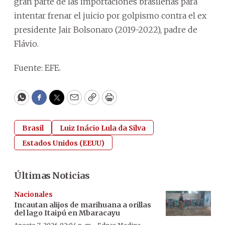
gran parte de las importaciones brasileñas para
intentar frenar el juicio por golpismo contra el ex
presidente Jair Bolsonaro (2019-2022), padre de
Flávio.
Fuente: EFE.
WhatsApp
Facebook
Twitter
Email
Copy
Print
Brasil
Luiz Inácio Lula da Silva
Estados Unidos (EEUU)
Últimas Noticias
Nacionales
Incautan alijos de marihuana a orillas
del lago Itaipú en Mbaracayu