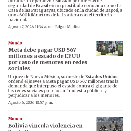
durante un operativo realizado por fuerzas de
seguridad de
Brasil
en un prostíbulo conocido como La
Casa de las Paraguayas, ubicado en la ciudad de Itapoá, a
unos 600 kilómetros de la frontera con el territorio
nacional.
·
Agosto 7, 2026 11:34 a. m.
Edgar Medina
Mundo
Meta debe pagar USD 567
millones a estado de EEUU
por caso de menores en redes
sociales
Un juez de Nuevo México, suroeste de
Estados Unidos
,
ordenó el jueves a Meta pagar USD 567 millones tras la
demanda que interpuso el estado contra el gigante de
las redes sociales por causar “molestia pública” y
perjudicar a los menores.
Agosto 6, 2026 10:57 p. m.
Mundo
Bolivia vincula violencia en