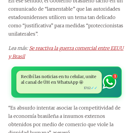
En ese sentido, el Gobierno brasileño tachó en un
comunicado de “lamentable” que las autoridades
estadounidenses utilicen un tema tan delicado
como “justificativa” para medidas “proteccionistas
unilaterales”.
Lea más:
Se reactiva la guerra comercial entre EEUU
y Brasil
Recibí las noticias en tu celular, unite
1
al canal de ÚH en WhatsApp 🤩
✓✓
17:12
“Es absurdo intentar asociar la competitividad de
la economía brasileña a insumos externos
obtenidos por medio de comercio que viole la
dignidad humana”, aseveró.