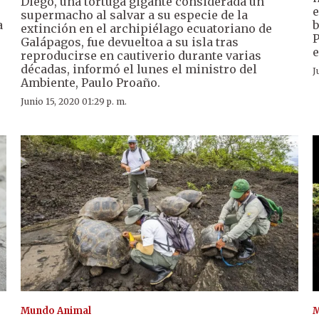
Diego, una tortuga gigante considerada un
e
supermacho al salvar a su especie de la
a
b
extinción en el archipiélago ecuatoriano de
P
Galápagos, fue devueltoa a su isla tras
e
reproducirse en cautiverio durante varias
décadas, informó el lunes el ministro del
J
Ambiente, Paulo Proaño.
Junio 15, 2020 01:29 p. m.
Mundo Animal
M