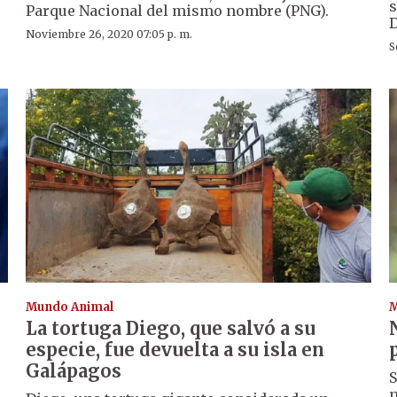
s
Parque Nacional del mismo nombre (PNG).
D
Noviembre 26, 2020 07:05 p. m.
S
Mundo Animal
M
e
La tortuga Diego, que salvó a su
especie, fue devuelta a su isla en
Galápagos
S
n