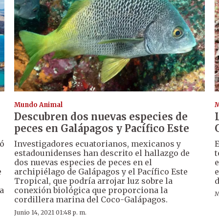
Mundo Animal
M
Descubren dos nuevas especies de
peces en Galápagos y Pacífico Este
ió
Investigadores ecuatorianos, mexicanos y
E
estadounidenses han descrito el hallazgo de
t
dos nuevas especies de peces en el
e
e
archipiélago de Galápagos y el Pacífico Este
e
Tropical, que podría arrojar luz sobre la
d
a
conexión biológica que proporciona la
M
cordillera marina del Coco-Galápagos.
Junio 14, 2021 01:48 p. m.