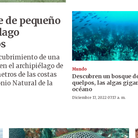
e de pequeño
élago
os
escubrimiento de una
n el archipiélago de
Mundo
etros de las costas
Descubren un bosque d
quelpos, las algas giga
nio Natural de la
océano
Diciembre 17, 2022 07:17 a. m.