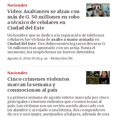
Nacionales
Video: Asaltantes se alzan con
más de G. 50 millones en robo
a técnico de celulares en
Ciudad del Este
Un hombre que se dedica a la reparación de teléfonos
celulares fue víctima de
asalto a mano armada
en
Ciudad del Este
. Dos delincuentes lograron llevarse G.
58 millones tras apuntarlo con un arma. Hasta el
momento, los sospechosos no fueron detenidos.
·
Agosto 8, 2026 05:26 p. m.
Redacción ÚH
Nacionales
Cinco crímenes violentos
marcan la semana y
conmocionan al país
La primera semana de agosto estuvo marcada por cinco
principales crímenes violentos que conmocionan al
país. Las víctimas son un recién nacido ahorcado con
un alambre y arrojado a una letrina, dos compradores
de oro y una mujer, asesinados a balazos, además de una