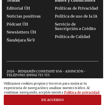
Temas
Bases y Condiciones
Editorial ÚH
Políticas de Privacidad
Noticias positivas
Política de uso de la IA
Pódcast ÚH
Servicio de
Suscripción a Crédito
Newsletters ÚH
Política de Calidad
Ñandejara Ñe’ẽ
2026 - BENJAMÍN CONSTANT 658 - ASUNCIÓN -
TELÉFONO:
(0994) 715 715
Utilizamos cookies propias y terceros para mejorar tu
experiencia de navegación y analizar nuestro tráfico. Al
twitter
instagram
facebook
tiktok
youtube
spotify
continuar navegando, aceptás nuestra
Política de privacidad
.
DE ACUERDO