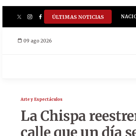
NACI
ÚLTIMAS NOTICIAS
twitter
instagram
facebook
tiktok
youtube
spotify
09 ago 2026
Arte y Espectáculos
La Chispa reestr
calle que un día 