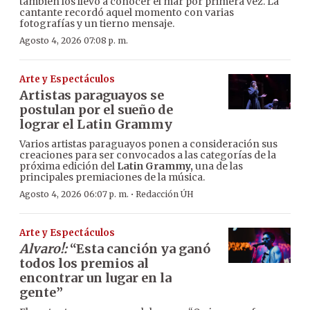
también los llevó a conocer el mar por primera vez. La
cantante recordó aquel momento con varias
fotografías y un tierno mensaje.
Agosto 4, 2026 07:08 p. m.
Arte y Espectáculos
Artistas paraguayos se
postulan por el sueño de
lograr el Latin Grammy
Varios artistas paraguayos ponen a consideración sus
creaciones para ser convocados a las categorías de la
próxima edición del
Latin Grammy,
una de las
principales premiaciones de la música.
·
Agosto 4, 2026 06:07 p. m.
Redacción ÚH
Arte y Espectáculos
Alvaro!:
“Esta canción ya ganó
todos los premios al
encontrar un lugar en la
gente”