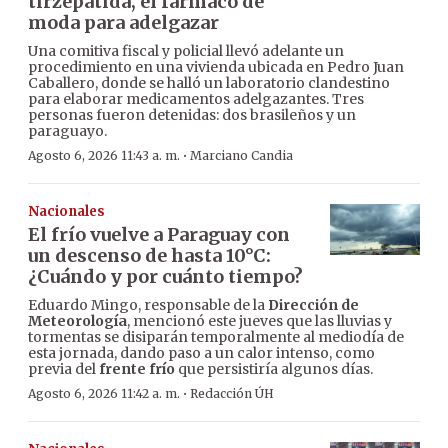
tirzepatida, el fármaco de
moda para adelgazar
Una comitiva fiscal y policial llevó adelante un
procedimiento en una vivienda ubicada en Pedro Juan
Caballero, donde se halló un laboratorio clandestino
para elaborar medicamentos adelgazantes. Tres
personas fueron detenidas: dos brasileños y un
paraguayo.
·
Agosto 6, 2026 11:43 a. m.
Marciano Candia
Nacionales
El frío vuelve a Paraguay con
un descenso de hasta 10°C:
¿Cuándo y por cuánto tiempo?
Eduardo Mingo, responsable de la
Dirección de
Meteorología
, mencionó este jueves que las lluvias y
tormentas se disiparán temporalmente al mediodía de
esta jornada, dando paso a un calor intenso, como
previa del
frente frío
que persistiría algunos días.
·
Agosto 6, 2026 11:42 a. m.
Redacción ÚH