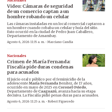
Nacionales
Video: Cámaras de seguridad
de un comercio captan a un
hombre robando un celular
Las cámaras instaladas en un local comercial captaron a
un hombre cuando robaba un celular y huía del sitio.
Esto ocurrió en la ciudad de Pedro Juan Caballero,
Departamento de Amambay.
·
Agosto 6, 2026 11:35 a. m.
Marciano Candia
Nacionales
Crimen de María Fernanda:
Fiscalía pide duras condenas
para acusados
El juicio oral y público por el feminicidio de la
adolescente
María Fernanda
Benítez, de 17 años,
ocurrido en mayo de 2025 en
Coronel Oviedo
,
Departamento de
Caaguazú
, avanza hacia su etapa
decisiva. La Fiscalía pidió penas duras para acusados.
·
Agosto 6, 2026 11:25 a. m.
Robert Figueredo