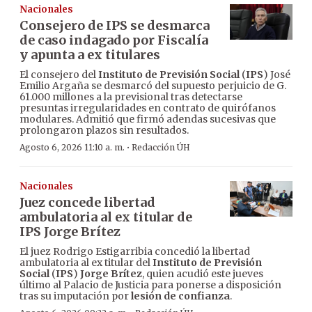
Nacionales
Consejero de IPS se desmarca
de caso indagado por Fiscalía
y apunta a ex titulares
El consejero del
Instituto de Previsión Social
(
IPS
) José
Emilio Argaña se desmarcó del supuesto perjuicio de G.
61.000 millones a la previsional tras detectarse
presuntas irregularidades en contrato de quirófanos
modulares. Admitió que firmó adendas sucesivas que
prolongaron plazos sin resultados.
·
Agosto 6, 2026 11:10 a. m.
Redacción ÚH
Nacionales
Juez concede libertad
ambulatoria al ex titular de
IPS Jorge Brítez
El juez Rodrigo Estigarribia concedió la libertad
ambulatoria al ex titular del
Instituto de Previsión
Social
(
IPS
)
Jorge Brítez
, quien acudió este jueves
último al Palacio de Justicia para ponerse a disposición
tras su imputación por
lesión de confianza
.