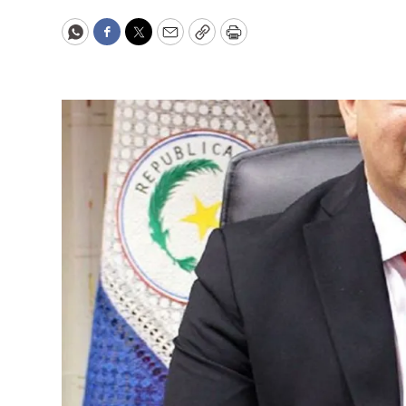
WhatsApp
Facebook
Twitter
Email
Copy
Print