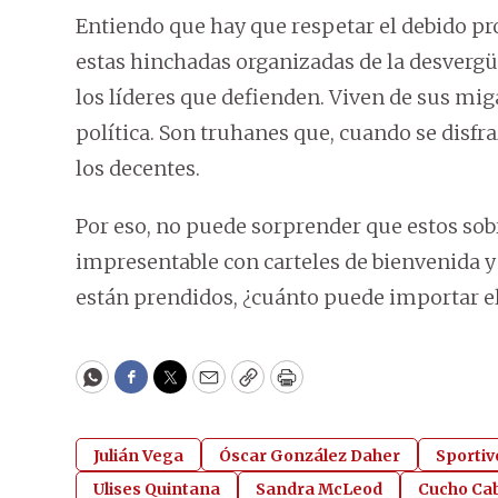
Entiendo que hay que respetar el debido pr
estas hinchadas organizadas de la desverg
los líderes que defienden. Viven de sus miga
política. Son truhanes que, cuando se disfr
los decentes.
Por eso, no puede sorprender que estos sobr
impresentable con carteles de bienvenida y 
están prendidos, ¿cuánto puede importar 
WhatsApp
Facebook
Twitter
Email
Copy
Print
Julián Vega
Óscar González Daher
Sporti
Ulises Quintana
Sandra McLeod
Cucho Ca