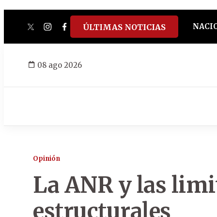
NACI
ÚLTIMAS NOTICIAS
twitter
instagram
facebook
tiktok
youtube
spotify
08 ago 2026
Opinión
La ANR y las limi
estructurales