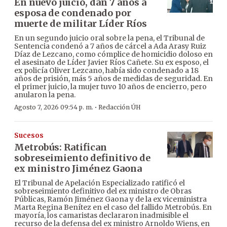
En nuevo juicio, dan 7 años a
esposa de condenado por
muerte de militar Líder Ríos
En un segundo juicio oral sobre la pena, el Tribunal de
Sentencia condenó a 7 años de cárcel a Ada Arasy Ruiz
Díaz de Lezcano, como cómplice de homicidio doloso en
el asesinato de Líder Javier Ríos Cañete. Su ex esposo, el
ex policía Oliver Lezcano, había sido condenado a 18
años de prisión, más 5 años de medidas de seguridad. En
el primer juicio, la mujer tuvo 10 años de encierro, pero
anularon la pena.
·
Agosto 7, 2026 09:54 p. m.
Redacción ÚH
Sucesos
Metrobús: Ratifican
sobreseimiento definitivo de
ex ministro Jiménez Gaona
El Tribunal de Apelación Especializado ratificó el
sobreseimiento definitivo del ex ministro de Obras
Públicas, Ramón Jiménez Gaona y de la ex viceministra
Marta Regina Benítez en el caso del fallido Metrobús. En
mayoría, los camaristas declararon inadmisible el
recurso de la defensa del ex ministro Arnoldo Wiens, en