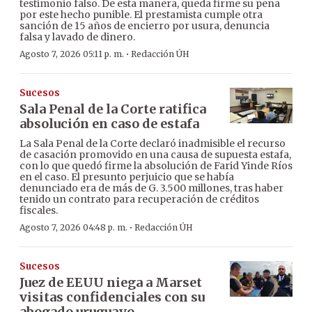
testimonio falso. De esta manera, queda firme su pena
por este hecho punible. El prestamista cumple otra
sanción de 15 años de encierro por usura, denuncia
falsa y lavado de dinero.
·
Agosto 7, 2026 05:11 p. m.
Redacción ÚH
Sucesos
Sala Penal de la Corte ratifica
absolución en caso de estafa
La Sala Penal de la Corte declaró inadmisible el recurso
de casación promovido en una causa de supuesta estafa,
con lo que quedó firme la absolución de Farid Yinde Ríos
en el caso. El presunto perjuicio que se había
denunciado era de más de G. 3.500 millones, tras haber
tenido un contrato para recuperación de créditos
fiscales.
·
Agosto 7, 2026 04:48 p. m.
Redacción ÚH
Sucesos
Juez de EEUU niega a Marset
visitas confidenciales con su
abogado uruguayo