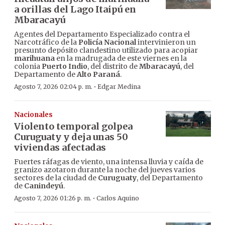
a orillas del Lago Itaipú en
Mbaracayú
Agentes del Departamento Especializado contra el
Narcotráfico de la
Policía Nacional
intervinieron un
presunto depósito clandestino utilizado para acopiar
marihuana
en la madrugada de este viernes en la
colonia
Puerto Indio
, del distrito de
Mbaracayú
, del
Departamento de
Alto Paraná
.
·
Agosto 7, 2026 02:04 p. m.
Edgar Medina
Nacionales
Violento temporal golpea
Curuguaty y deja unas 50
viviendas afectadas
Fuertes ráfagas de viento, una intensa lluvia y caída de
granizo azotaron durante la noche del jueves varios
sectores de la ciudad de
Curuguaty
, del Departamento
de
Canindeyú
.
·
Agosto 7, 2026 01:26 p. m.
Carlos Aquino