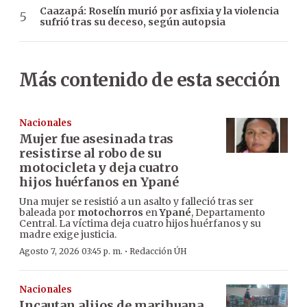
Caazapá: Roselín murió por asfixia y la violencia
sufrió tras su deceso, según autopsia
Más contenido de esta sección
Nacionales
Mujer fue asesinada tras
resistirse al robo de su
motocicleta y deja cuatro
hijos huérfanos en Ypané
Una mujer se resistió a un asalto y falleció tras ser
baleada por
motochorros
en
Ypané
, Departamento
Central. La víctima deja cuatro hijos huérfanos y su
madre exige justicia.
·
Agosto 7, 2026 03:45 p. m.
Redacción ÚH
Nacionales
Incautan alijos de marihuana