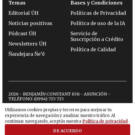
Temas
Bases y Condiciones
Editorial ÚH
Políticas de Privacidad
Noticias positivas
Política de uso de la IA
Pódcast ÚH
Servicio de
Suscripción a Crédito
Newsletters ÚH
Política de Calidad
Ñandejara Ñe’ẽ
2026 - BENJAMÍN CONSTANT 658 - ASUNCIÓN -
TELÉFONO:
(0994) 715 715
Utilizamos cookies propias y terceros para mejorar tu
experiencia de navegación y analizar nuestro tráfico. Al
twitter
instagram
facebook
tiktok
youtube
spotify
continuar navegando, aceptás nuestra
Política de privacidad
.
DE ACUERDO